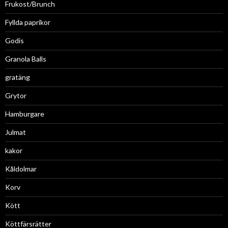
Frukost/Brunch
Fyllda paprikor
Godis
Granola Balls
gratäng
Grytor
Hamburgare
Julmat
kakor
Kåldolmar
Korv
Kött
Köttfärsrätter