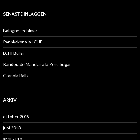
k
e
f
SENASTE INLÄGGEN
t
e
r
Bolognesedolmar
:
Pannkakor a la LCHF
LCHFBullar
Kanderade Mandlar a la Zero Sugar
Granola Balls
ARKIV
oktober 2019
juni 2018
april 2018