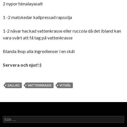
2 nypor himalayasalt
1 -2 matskedar kallpressad rapsolja
1-2 nävar hackad vattenkrasse eller ruccola då det ibland kan
vara svårt att få tag på vattenkrasse
Blanda ihop alla ingredienser i en skål
Servera och njut!:)
SALLAD
VATTENKRASSE
VITKÅL
S
ö