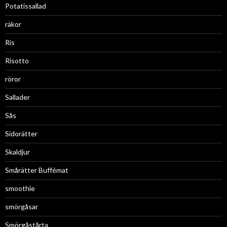
Potatissallad
räkor
Ris
Risotto
röror
Sallader
Sås
Sidorätter
Skaldjur
Smårätter Buffémat
smoothie
smörgåsar
Smörgåstårta