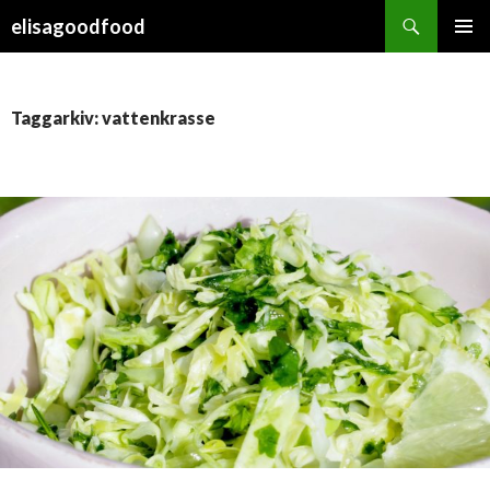
Sök
elisagoodfood
HOPPA
PRIMÄR
TILL
MENY
INNEHÅLL
Taggarkiv: vattenkrasse