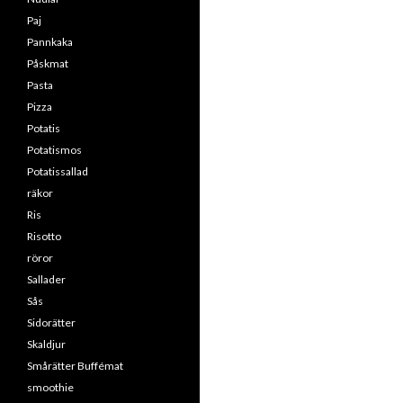
Paj
Pannkaka
Påskmat
Pasta
Pizza
Potatis
Potatismos
Potatissallad
räkor
Ris
Risotto
röror
Sallader
Sås
Sidorätter
Skaldjur
Smårätter Buffémat
smoothie