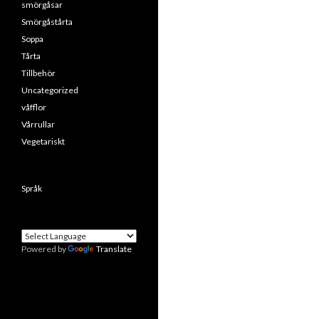
smörgåsar
Smörgåstårta
Soppa
Tårta
Tillbehör
Uncategorized
våfflor
Vårrullar
Vegetariskt
Språk
Powered by
Translate