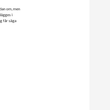
idan om, men
 lägges i
g får säga