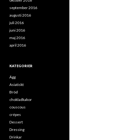
oktober 2016
september 2016
augusti 2016
juli 2016
juni 2016
maj 2016
april 2016
KATEGORIER
Ägg
Asiatiskt
Bröd
chokladkakor
couscous
crépes
Dessert
Dressing
Drinkar