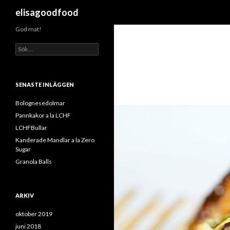
Sök
elisagoodfood
God mat!
S
ö
k
e
f
SENASTE INLÄGGEN
t
e
Bolognesedolmar
r
Pannkakor a la LCHF
:
LCHFBullar
Kanderade Mandlar a la Zero
Sugar
Granola Balls
ARKIV
oktober 2019
juni 2018