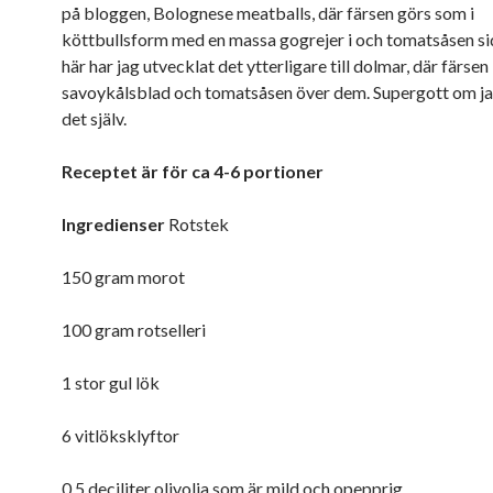
på bloggen, Bolognese meatballs, där färsen görs som i
köttbullsform med en massa gogrejer i och tomatsåsen s
här har jag utvecklat det ytterligare till dolmar, där färsen
savoykålsblad och tomatsåsen över dem. Supergott om ja
det själv.
Receptet är för ca 4-6 portioner
Ingredienser
Rotstek
150 gram morot
100 gram rotselleri
1 stor gul lök
6 vitlöksklyftor
0.5 deciliter olivolja som är mild och opepprig,