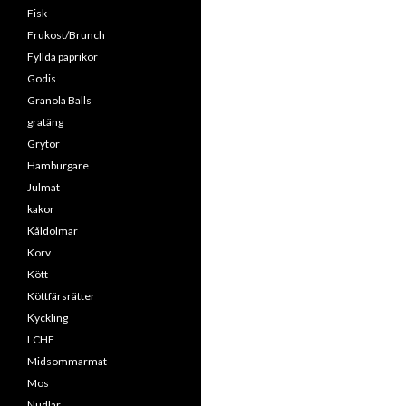
Fisk
Frukost/Brunch
Fyllda paprikor
Godis
Granola Balls
gratäng
Grytor
Hamburgare
Julmat
kakor
Kåldolmar
Korv
Kött
Köttfärsrätter
Kyckling
LCHF
Midsommarmat
Mos
Nudlar