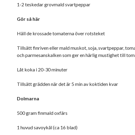
1-2 teskedar grovmald svartpeppar
Gör så här
Häll de krossade tomaterna över rotsteket
Tillsätt finriven eller mald muskot, soja, svartpeppar, tom
och parmesanskalken som ger en härlig mustighet till to
Låt koka i 20-30 minuter
Tillsätt grädden när det är 5 min av koktiden kvar
Dolmarna
500 gram finmald oxfärs
1 huvud savoykål (ca 16 blad)