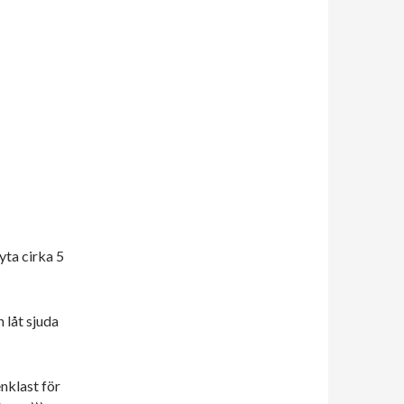
ryta cirka 5
 låt sjuda
enklast för