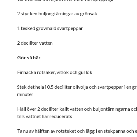
2 stycken buljongtärningar av grönsak
1 tesked grovmald svartpeppar
2 deciliter vatten
Gör så här
Finhacka rotsaker, vitlök och gul lök
Stek det hela i 0.5 deciliter olivolja och svartpeppar i en g
minuter
Häll över 2 deciliter kallt vatten och buljontärningarna och
tills vattnet har reducerats
Ta nu av hälften av rotsteket och lägg i en stekpanna och 