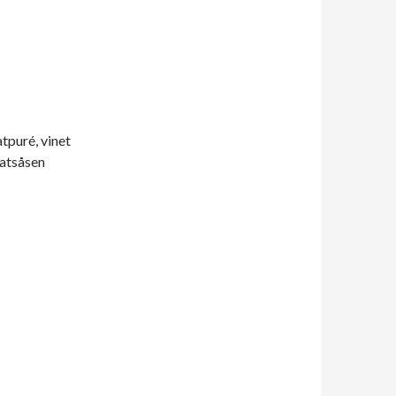
atpuré, vinet
matsåsen