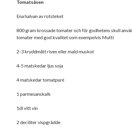
Tomatsåsen
Ena halvan av rotsteket
800 gram krossade tomater och för godhetens skull anvä
tomater med god kvalitet som exempelvis Mutti
2-3 kryddmått riven eller mald muskot
4-5 matskedar ljus soja
4 matskedar tomatpuré
1 parmesanskalk
1dl vitt vin
2 deciliter vispgrädde