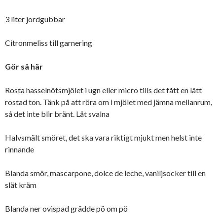
3 liter jordgubbar
Citronmeliss till garnering
Gör så här
Rosta hasselnötsmjölet i ugn eller micro tills det fått en lätt
rostad ton. Tänk på att röra om i mjölet med jämna mellanrum,
så det inte blir bränt. Låt svalna
Halvsmält smöret, det ska vara riktigt mjukt men helst inte
rinnande
Blanda smör, mascarpone, dolce de leche, vaniljsocker till en
slät kräm
Blanda ner ovispad grädde pö om pö