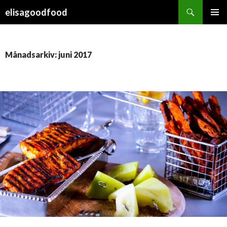
Sök
elisagoodfood
HOPPA
PRIMÄR
TILL
MENY
INNEHÅLL
Månadsarkiv: juni 2017