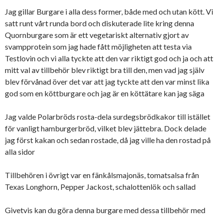
Jag gillar Burgare i alla dess former, både med och utan kött. Vi
satt runt vårt runda bord och diskuterade lite kring denna
Quornburgare som är ett vegetariskt alternativ gjort av
svampprotein som jag hade fått möjligheten att testa via
Testlovin och vi alla tyckte att den var riktigt god och ja och att
mitt val av tillbehör blev riktigt bra till den, men vad jag själv
blev förvånad över det var att jag tyckte att den var minst lika
god som en köttburgare och jag är en köttätare kan jag säga
Jag valde Polarbröds rosta-dela surdegsbrödkakor till istället
för vanligt hamburgerbröd, vilket blev jättebra. Dock delade
jag först kakan och sedan rostade, då jag ville ha den rostad på
alla sidor
Tillbehören i övrigt var en fänkålsmajonäs, tomatsalsa från
Texas Longhorn, Pepper Jackost, schalottenlök och sallad
Givetvis kan du göra denna burgare med dessa tillbehör med