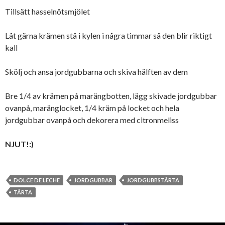
Tillsätt hasselnötsmjölet
Låt gärna krämen stå i kylen i några timmar så den blir riktigt
kall
Skölj och ansa jordgubbarna och skiva hälften av dem
Bre 1/4 av krämen på marängbotten, lägg skivade jordgubbar
ovanpå, maränglocket, 1/4 kräm på locket och hela
jordgubbar ovanpå och dekorera med citronmeliss
NJUT!:)
DOLCE DE LECHE
JORDGUBBAR
JORDGUBBSTÅRTA
TÅRTA