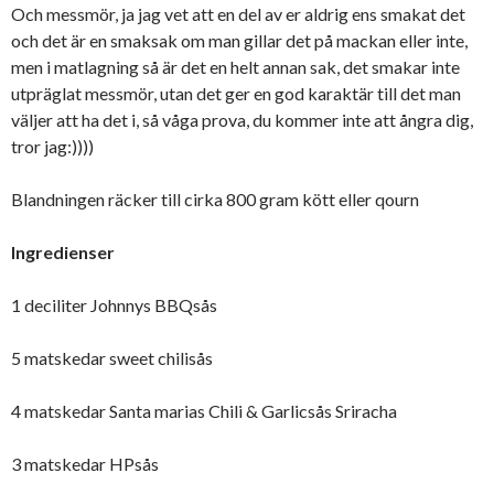
Och messmör, ja jag vet att en del av er aldrig ens smakat det
och det är en smaksak om man gillar det på mackan eller inte,
men i matlagning så är det en helt annan sak, det smakar inte
utpräglat messmör, utan det ger en god karaktär till det man
väljer att ha det i, så våga prova, du kommer inte att ångra dig,
tror jag:))))
Blandningen räcker till cirka 800 gram kött eller qourn
Ingredienser
1 deciliter Johnnys BBQsås
5 matskedar sweet chilisås
4 matskedar Santa marias Chili & Garlicsås Sriracha
3 matskedar HPsås