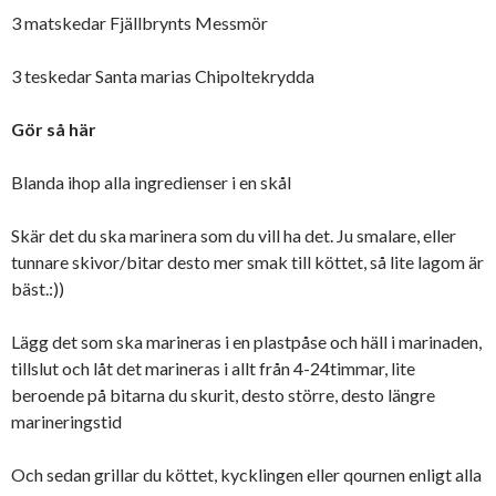
3 matskedar Fjällbrynts Messmör
3 teskedar Santa marias Chipoltekrydda
Gör så här
Blanda ihop alla ingredienser i en skål
Skär det du ska marinera som du vill ha det. Ju smalare, eller
tunnare skivor/bitar desto mer smak till köttet, så lite lagom är
bäst.:))
Lägg det som ska marineras i en plastpåse och häll i marinaden,
tillslut och låt det marineras i allt från 4-24timmar, lite
beroende på bitarna du skurit, desto större, desto längre
marineringstid
Och sedan grillar du köttet, kycklingen eller qournen enligt alla