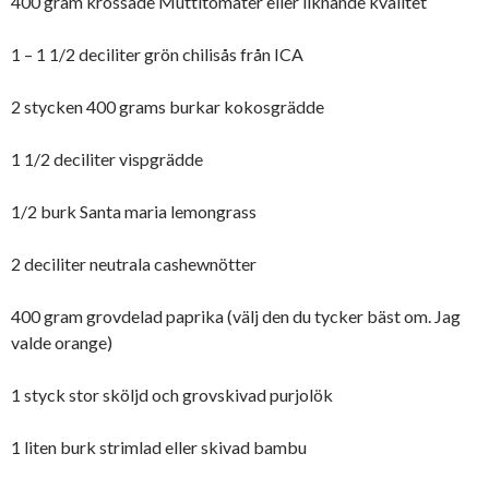
400 gram krossade Muttitomater eller liknande kvalitet
1 – 1 1/2 deciliter grön chilisås från ICA
2 stycken 400 grams burkar kokosgrädde
1 1/2 deciliter vispgrädde
1/2 burk Santa maria lemongrass
2 deciliter neutrala cashewnötter
400 gram grovdelad paprika (välj den du tycker bäst om. Jag
valde orange)
1 styck stor sköljd och grovskivad purjolök
1 liten burk strimlad eller skivad bambu