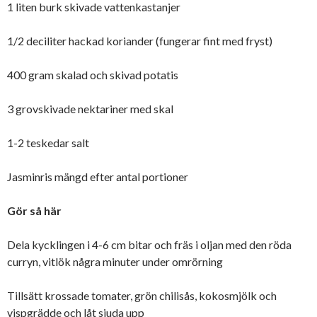
1 liten burk skivade vattenkastanjer
1/2 deciliter hackad koriander (fungerar fint med fryst)
400 gram skalad och skivad potatis
3 grovskivade nektariner med skal
1-2 teskedar salt
Jasminris mängd efter antal portioner
Gör så här
Dela kycklingen i 4-6 cm bitar och fräs i oljan med den röda
curryn, vitlök några minuter under omrörning
Tillsätt krossade tomater, grön chilisås, kokosmjölk och
vispgrädde och låt sjuda upp