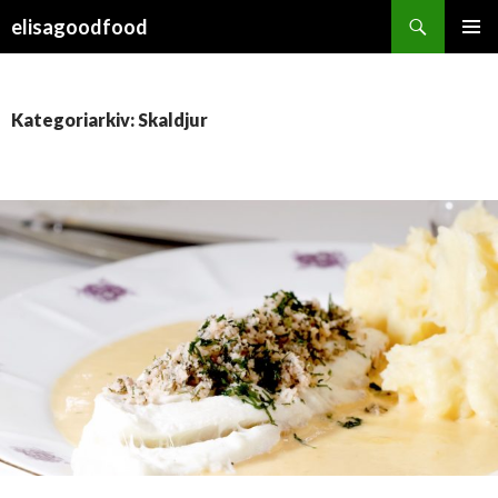
Sök
elisagoodfood
HOPPA
PRIMÄR
TILL
MENY
INNEHÅLL
Kategoriarkiv: Skaldjur