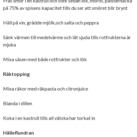
Fräs smör i en kastrull och stek sedan lök, morot, palsternacka
på 75% av spisens kapacitet tills du ser att smöret blir brynt
Häll på vin, grädde mjölk,och salta och peppra
Sänk värmen till medelvärme och låt sjuda tills rotfrukterna är
mjuka
Mixa såsen med både rotfrukter och lök
Räktopping
Mixa räkor med räkpasta och citronjuice
Blanda i dillen
Koka i en kastrull tills all vätska har torkat in
Hälleflundran