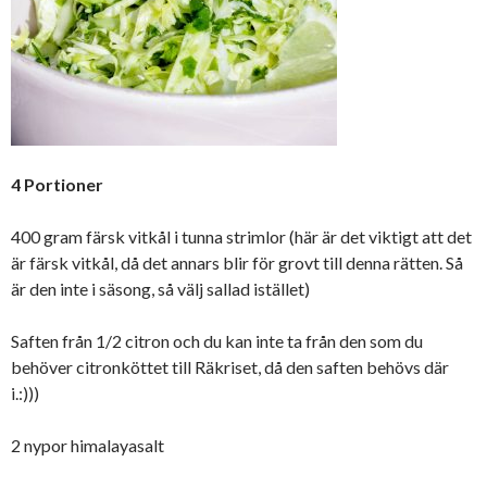
4 Portioner
400 gram färsk vitkål i tunna strimlor (här är det viktigt att det
är färsk vitkål, då det annars blir för grovt till denna rätten. Så
är den inte i säsong, så välj sallad istället)
Saften från 1/2 citron och du kan inte ta från den som du
behöver citronköttet till Räkriset, då den saften behövs där
i.:)))
2 nypor himalayasalt