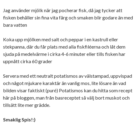
Jag använder mjölk när jag pocherar fisk, då jag tycker att
fisken behåller sin fina vita färg och smaken blir godare än med
bara vatten
Koka upp mjölken med salt och peppar i en kastrull eller
stekpanna, där du får plats med alla fiskfiléerna och låt dem
sjuda på medelvärme i cirka 4-6 minuter eller tills fisken har
uppnått cirka 60 grader
Servera med ett neutralt potatismos av välstampad, uppvispad
och något mjukare karaktär än vanlig mos, lite lösare än vad
bilden visar faktiskt (puré) Potatismos kan du hitta som recept
här på bloggen, man från basreceptet så välj bort muskot och
tillsätt lite mer grädde.
Smaklig Spis!:)