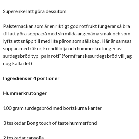
Superenkel att göra dessutom
Palsternackan som är en riktigt god rotfrukt fungerar så bra
till att göra soppa på med sin milda angenäma smak och som
lyfts ett snäpp till med lite päron som sällskap. Här är samsas
soppan med räkor, krondillolja och hummerkrutonger av
surdegsbröd typ ”pain roti” (formfranskesurdegsbröd vill jag
nog kalla det)
Ingredienser 4 portioner
Hummerkrutonger
100 gram surdegsbröd med bortskurna kanter
3 teskedar Bong touch of taste hummerfond
2 teskedar rapsolja