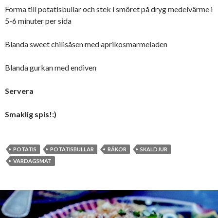
Forma till potatisbullar och stek i smöret på dryg medelvärme i
5-6 minuter per sida
Blanda sweet chilisåsen med aprikosmarmeladen
Blanda gurkan med endiven
Servera
Smaklig spis!:)
POTATIS
POTATISBULLAR
RÄKOR
SKALDJUR
VARDAGSMAT