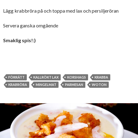
Lägg krabbröra på och toppa med lax och persiljeröran
Servera ganska omgående
Smaklig spis!:)
FÖRRÄTT
KALLRÖKT LAX
KORSHAGS
KRABBA
KRABRÖRA
MINGELMAT
PARMESAN
WOTON