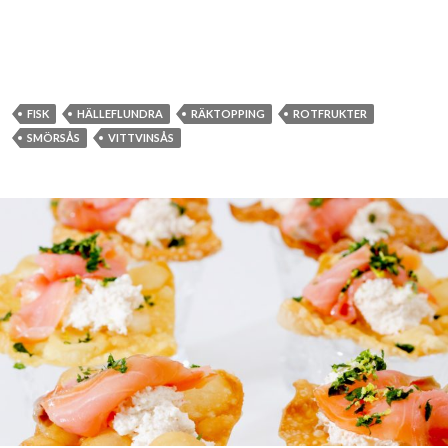
FISK
HÄLLEFLUNDRA
RÄKTOPPING
ROTFRUKTER
SMÖRSÅS
VITTVINSÅS