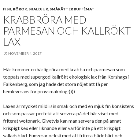
FISK
,
RÖROR
,
SKALDJUR
,
SMÅRÄTTER BUFFÉMAT
KRABBRÖRA MED
PARMESAN OCH KALLRÖKT
LAX
NOVEMBER 4, 2017
Här kommer en härlig röra med krabba och parmesan som
toppats med supergod kallrökt ekologisk lax från Korshags i
Falkenberg, som jag hade det stora nöjet att få per
hemleverans för provsmakning:))))
Laxen är mycket mild i sin smak och med en mjuk fin konsistens
och som passar perfekt att servera på det här viset med
friterat wotonark. Givetvis kan man servera den på annat
krispigt kex eller liknande eller varför inte på ett krispigt
salladsblad. Fungerar också med att fritera både hårt och