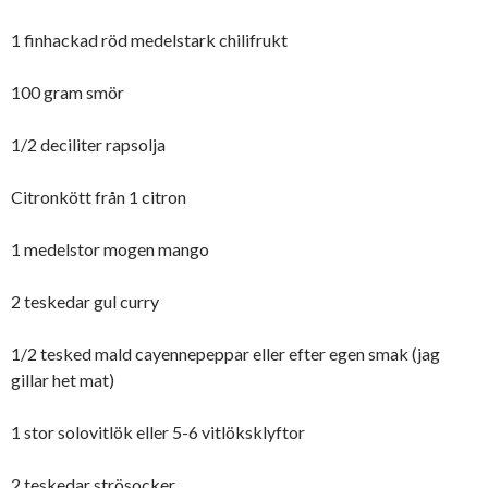
1 finhackad röd medelstark chilifrukt
100 gram smör
1/2 deciliter rapsolja
Citronkött från 1 citron
1 medelstor mogen mango
2 teskedar gul curry
1/2 tesked mald cayennepeppar eller efter egen smak (jag
gillar het mat)
1 stor solovitlök eller 5-6 vitlöksklyftor
2 teskedar strösocker