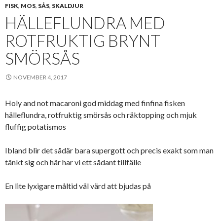
FISK
,
MOS
,
SÅS
,
SKALDJUR
HÄLLEFLUNDRA MED
ROTFRUKTIG BRYNT
SMÖRSÅS
NOVEMBER 4, 2017
Holy and not macaroni god middag med finfina fisken
hälleflundra, rotfruktig smörsås och räktopping och mjuk
fluffig potatismos
Ibland blir det sådär bara supergott och precis exakt som man
tänkt sig och här har vi ett sådant tillfälle
En lite lyxigare måltid väl värd att bjudas på