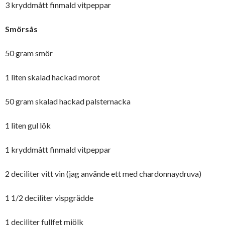
3 kryddmått finmald vitpeppar
Smörsås
50 gram smör
1 liten skalad hackad morot
50 gram skalad hackad palsternacka
1 liten gul lök
1 kryddmått finmald vitpeppar
2 deciliter vitt vin (jag använde ett med chardonnaydruva)
1 1/2 deciliter vispgrädde
1 deciliter fullfet mjölk