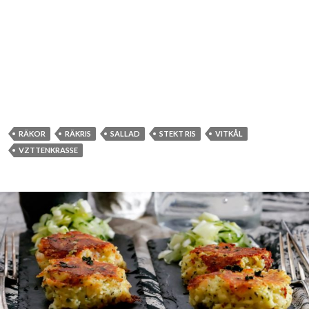
RÄKOR
RÄKRIS
SALLAD
STEKT RIS
VITKÅL
VZTTENKRASSE