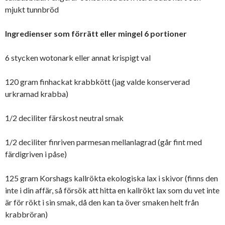
mjukt tunnbröd
Ingredienser som förrätt eller mingel 6 portioner
6 stycken wotonark eller annat krispigt val
120 gram finhackat krabbkött (jag valde konserverad
urkramad krabba)
1/2 deciliter färskost neutral smak
1/2 deciliter finriven parmesan mellanlagrad (går fint med
färdigriven i påse)
125 gram Korshags kallrökta ekologiska lax i skivor (finns den
inte i din affär, så försök att hitta en kallrökt lax som du vet inte
är för rökt i sin smak, då den kan ta över smaken helt från
krabbröran)