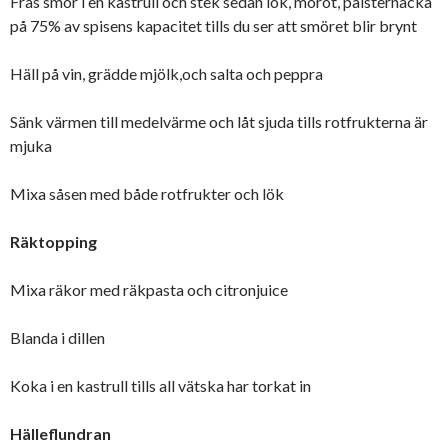
Fräs smör i en kastrull och stek sedan lök, morot, palsternacka
på 75% av spisens kapacitet tills du ser att smöret blir brynt
Häll på vin, grädde mjölk,och salta och peppra
Sänk värmen till medelvärme och låt sjuda tills rotfrukterna är
mjuka
Mixa såsen med både rotfrukter och lök
Räktopping
Mixa räkor med räkpasta och citronjuice
Blanda i dillen
Koka i en kastrull tills all vätska har torkat in
Hälleflundran