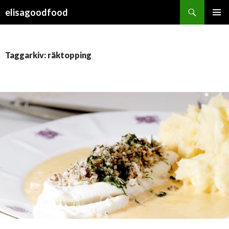
Sök
elisagoodfood
HOPPA
PRIMÄR
TILL
MENY
INNEHÅLL
Taggarkiv: räktopping