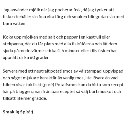
Jag använder mjölk när jag pocherar fisk, då jag tycker att
fisken behåller sin fina vita färg och smaken blir godare än med
bara vatten
Koka upp mjölken med salt och peppar i en kastrull eller
stekpanna, där du får plats med alla fiskfiléerna och låt dem
sjuda på medelvärme i cirka 4-6 minuter eller tills fisken har
uppnått cirka 60 grader
Servera med ett neutralt potatismos av välstampad, uppvispad
och något mjukare karaktär än vanlig mos, lite lösare än vad
bilden visar faktiskt (puré) Potatismos kan du hitta som recept
här på bloggen, man från basreceptet så välj bort muskot och
tillsätt lite mer grädde.
Smaklig Spis!:)