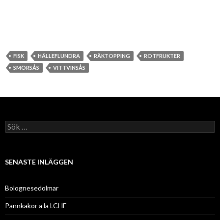
FISK
HÄLLEFLUNDRA
RÄKTOPPING
ROTFRUKTER
SMÖRSÅS
VITTVINSÅS
S
ö
k
e
f
SENASTE INLÄGGEN
t
e
r
Bolognesedolmar
:
Pannkakor a la LCHF