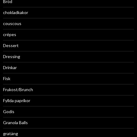
Bröd
chokladkakor
couscous
crépes
Dessert
Dressing
Drinkar
Fisk
Frukost/Brunch
Fyllda paprikor
Godis
Granola Balls
gratäng