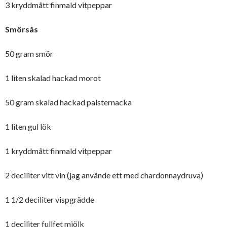
3 kryddmått finmald vitpeppar
Smörsås
50 gram smör
1 liten skalad hackad morot
50 gram skalad hackad palsternacka
1 liten gul lök
1 kryddmått finmald vitpeppar
2 deciliter vitt vin (jag använde ett med chardonnaydruva)
1 1/2 deciliter vispgrädde
1 deciliter fullfet mjölk