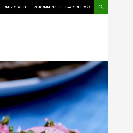
HÅLL
OM BLOGGEN
VÄLKOMMEN TILL ELISAGOODFOOD