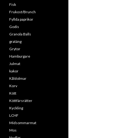
Fisk
Frukost/Brunch
Fyllda paprikor
Godis
Granola Balls
gratäng
Grytor
Hamburgare
Julmat
kakor
Kåldolmar
Korv
Kött
Köttfärsrätter
Kyckling
LCHF
Midsommarmat
Mos
Nudlar