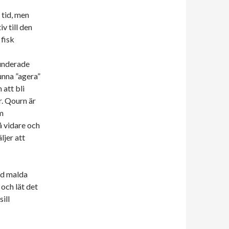
 tid, men
v till den
 fisk
underade
unna ”agera”
 att bli
r. Qourn är
om
å vidare och
ljer att
ed malda
 och lät det
ill