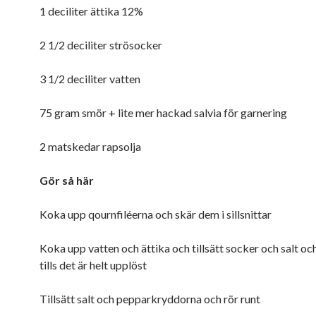
1 deciliter ättika 12%
2 1/2 deciliter strösocker
3 1/2 deciliter vatten
75 gram smör + lite mer hackad salvia för garnering
2 matskedar rapsolja
Gör så här
Koka upp qournfiléerna och skär dem i sillsnittar
Koka upp vatten och ättika och tillsätt socker och salt och
tills det är helt upplöst
Tillsätt salt och pepparkryddorna och rör runt