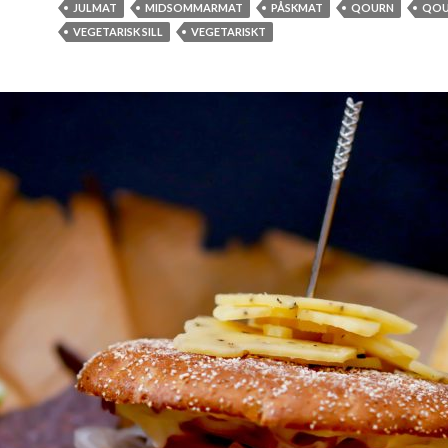
JULMAT
MIDSOMMARMAT
PÅSKMAT
QOURN
QOU
VEGETARISK SILL
VEGETARISKT