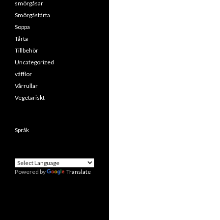
smörgåsar
Smörgåstårta
Soppa
Tårta
Tillbehör
Uncategorized
våfflor
Vårrullar
Vegetariskt
Språk
Powered by
Translate