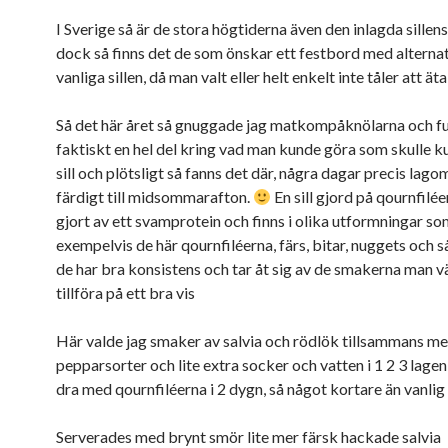
I Sverige så är de stora högtiderna även den inlagda sillens
dock så finns det de som önskar ett festbord med alternati
vanliga sillen, då man valt eller helt enkelt inte tåler att äta
Så det här året så gnuggade jag matkompåknölarna och f
faktiskt en hel del kring vad man kunde göra som skulle k
sill och plötsligt så fanns det där, några dagar precis lagom
färdigt till midsommarafton.
En sill gjord på qournfilée
gjort av ett svamprotein och finns i olika utformningar s
exempelvis de här qournfiléerna, färs, bitar, nuggets och s
de har bra konsistens och tar åt sig av de smakerna man vä
tillföra på ett bra vis
Här valde jag smaker av salvia och rödlök tillsammans m
pepparsorter och lite extra socker och vatten i 1 2 3 lagen
dra med qournfiléerna i 2 dygn, så något kortare än vanlig s
Serverades med brynt smör lite mer färsk hackade salvia