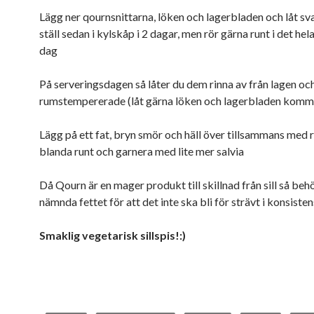
Lägg ner qournsnittarna, löken och lagerbladen och låt sv
ställ sedan i kylskåp i 2 dagar, men rör gärna runt i det hel
dag
På serveringsdagen så låter du dem rinna av från lagen och 
rumstempererade (låt gärna löken och lagerbladen kom
Lägg på ett fat, bryn smör och häll över tillsammans med r
blanda runt och garnera med lite mer salvia
Då Qourn är en mager produkt till skillnad från sill så be
nämnda fettet för att det inte ska bli för strävt i konsiste
Smaklig vegetarisk sillspis!:)