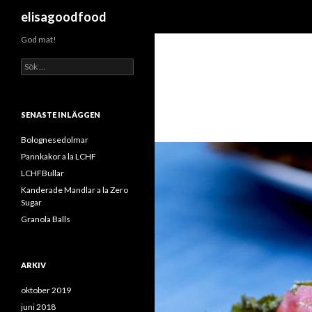
Sök
elisagoodfood
God mat!
S
ö
k
e
f
SENASTE INLÄGGEN
t
e
Bolognesedolmar
r
Pannkakor a la LCHF
:
LCHFBullar
Kanderade Mandlar a la Zero
Sugar
Granola Balls
ARKIV
oktober 2019
juni 2018