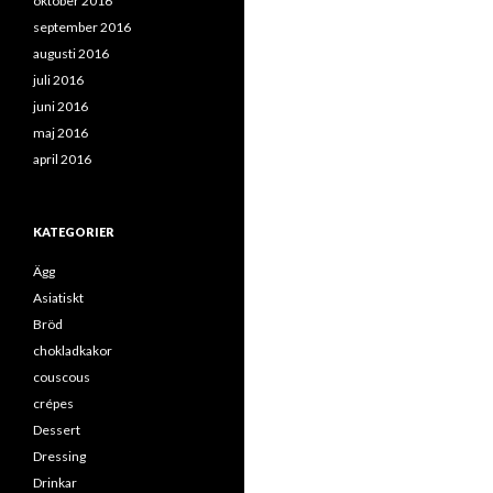
oktober 2016
september 2016
augusti 2016
juli 2016
juni 2016
maj 2016
april 2016
KATEGORIER
Ägg
Asiatiskt
Bröd
chokladkakor
couscous
crépes
Dessert
Dressing
Drinkar