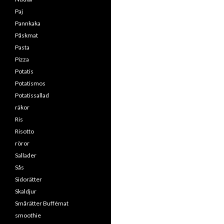
Paj
Pannkaka
Påskmat
Pasta
Pizza
Potatis
Potatismos
Potatissallad
räkor
Ris
Risotto
röror
Sallader
Sås
Sidorätter
Skaldjur
Smårätter Buffémat
smoothie