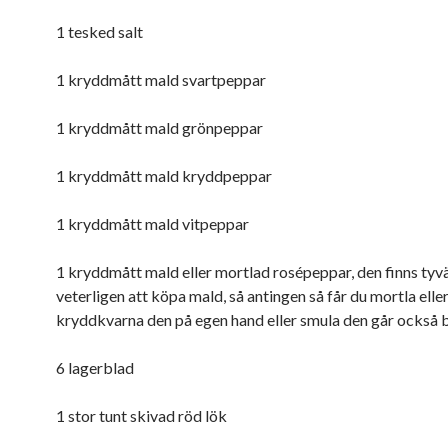
1 tesked salt
1 kryddmått mald svartpeppar
1 kryddmått mald grönpeppar
1 kryddmått mald kryddpeppar
1 kryddmått mald vitpeppar
1 kryddmått mald eller mortlad rosépeppar, den finns tyvä
veterligen att köpa mald, så antingen så får du mortla elle
kryddkvarna den på egen hand eller smula den går också b
6 lagerblad
1 stor tunt skivad röd lök