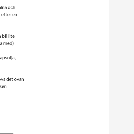
alna och
a efter en
bli lite
ma med)
apsolja,
hövs det ovan
nsen