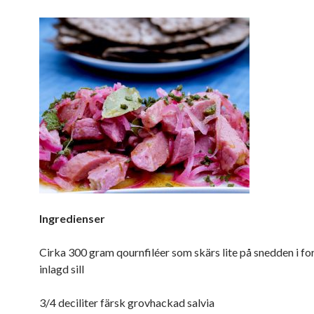
Ingredienser
Cirka 300 gram qournfiléer som skärs lite på snedden i f
inlagd sill
3/4 deciliter färsk grovhackad salvia