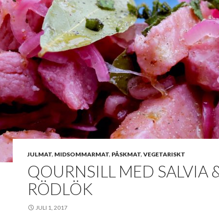
JULMAT
,
MIDSOMMARMAT
,
PÅSKMAT
,
VEGETARISKT
QOURNSILL MED SALVIA 
RÖDLÖK
JULI 1, 2017