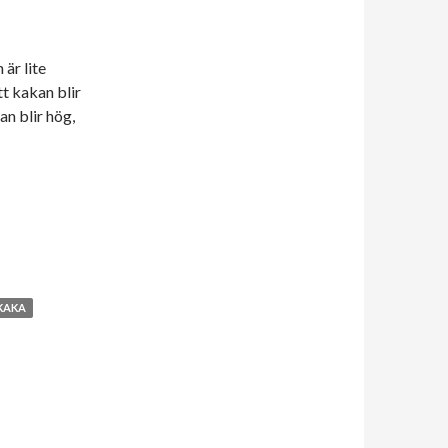
är lite
t kakan blir
an blir hög,
KAKA