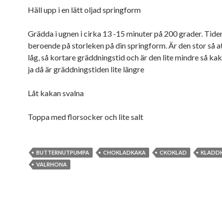
Häll upp i en lätt oljad springform
Grädda i ugnen i cirka 13 -15 minuter på 200 grader. Tiden 
beroende på storleken på din springform. Är den stor så at
låg, så kortare gräddningstid och är den lite mindre så kak
ja då är gräddningstiden lite längre
Låt kakan svalna
Toppa med florsocker och lite salt
BUTTERNUTPUMPA
CHOKLADKAKA
CKOKLAD
KLADD
VALRHONA