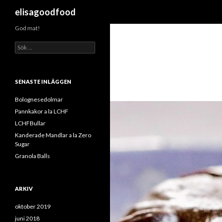
Sök
elisagoodfood
God mat!
S
ö
k
e
f
SENASTE INLÄGGEN
t
e
Bolognesedolmar
r
Pannkakor a la LCHF
:
LCHFBullar
Kanderade Mandlar a la Zero
Sugar
Granola Balls
ARKIV
oktober 2019
juni 2018