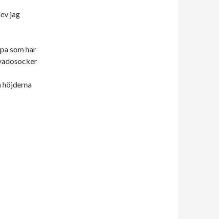
ev jag
mpa som har
covadosocker
a höjderna