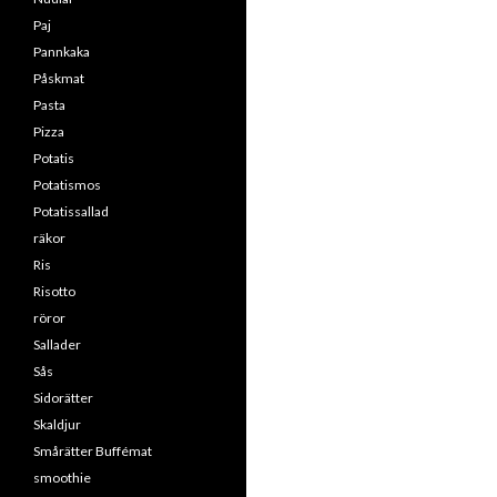
Paj
Pannkaka
Påskmat
Pasta
Pizza
Potatis
Potatismos
Potatissallad
räkor
Ris
Risotto
röror
Sallader
Sås
Sidorätter
Skaldjur
Smårätter Buffémat
smoothie