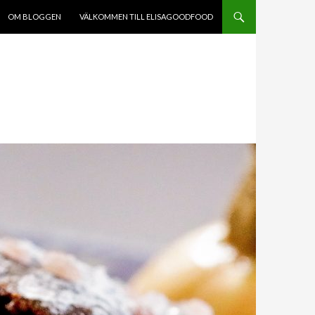
HÅLL
OM BLOGGEN
VÄLKOMMEN TILL ELISAGOODFOOD