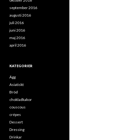
oktober 2016
september 2016
augusti 2016
juli 2016
juni 2016
maj 2016
april 2016
KATEGORIER
Ägg
Asiatiskt
Bröd
chokladkakor
couscous
crépes
Dessert
Dressing
Drinkar