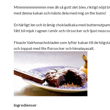
Mmmmmmmmmm men åh så gott det blev, riktigt nöjd bl
med denna kakan och måste dela med mig on the bums!
En härligt len och krämig chokladkaka med butternutpu
fått bli mjuk i ugnen i smör och rörsocker och ljust mus
Finaste Valrhonachokladen som lyfter kakan till de högst
och toppat med lite florsocker och himalayasalt.
Ingredienser