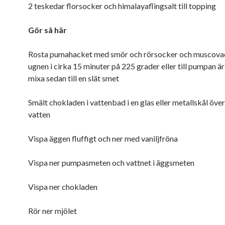
2 teskedar florsocker och himalayaflingsalt till topping
Gör så här
Rosta pumahacket med smör och rörsocker och muscova
ugnen i cirka 15 minuter på 225 grader eller till pumpan ä
mixa sedan till en slät smet
Smält chokladen i vattenbad i en glas eller metallskål öv
vatten
Vispa äggen fluffigt och ner med vaniljfröna
Vispa ner pumpasmeten och vattnet i äggsmeten
Vispa ner chokladen
Rör ner mjölet