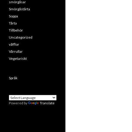
smörgåsar
Smörgåstårta
Soppa
Tårta
Tillbehör
Uncategorized
våfflor
Vårrullar
Vegetariskt
Språk
Powered by
Translate