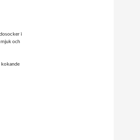
dosocker i
r mjuk och
er kokande