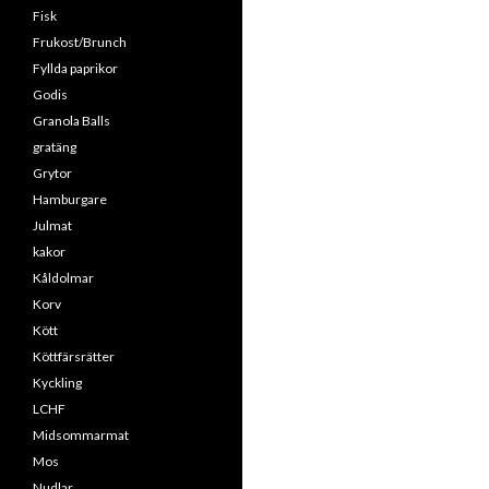
Fisk
Frukost/Brunch
Fyllda paprikor
Godis
Granola Balls
gratäng
Grytor
Hamburgare
Julmat
kakor
Kåldolmar
Korv
Kött
Köttfärsrätter
Kyckling
LCHF
Midsommarmat
Mos
Nudlar