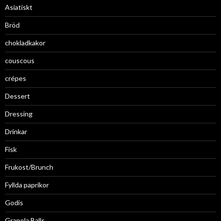
Asiatiskt
Bröd
chokladkakor
couscous
crépes
Dessert
Dressing
Drinkar
Fisk
Frukost/Brunch
Fyllda paprikor
Godis
Granola Balls