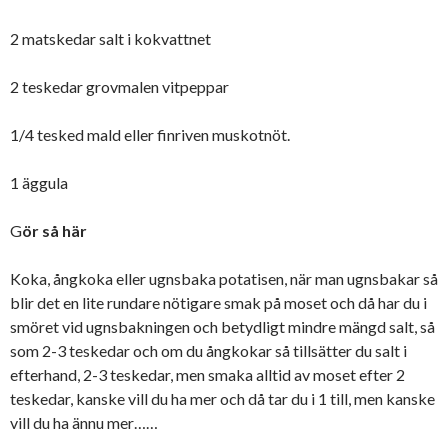
2 matskedar salt i kokvattnet
2 teskedar grovmalen vitpeppar
1/4 tesked mald eller finriven muskotnöt.
1 äggula
G
ör så här
Koka, ångkoka eller ugnsbaka potatisen, när man ugnsbakar så
blir det en lite rundare nötigare smak på moset och då har du i
smöret vid ugnsbakningen och betydligt mindre mängd salt, så
som 2-3 teskedar och om du ångkokar så tillsätter du salt i
efterhand, 2-3 teskedar, men smaka alltid av moset efter 2
teskedar, kanske vill du ha mer och då tar du i 1 till, men kanske
vill du ha ännu mer……