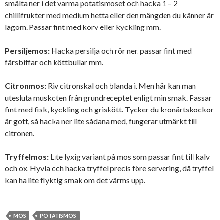
smälta ner i det varma potatismoset och hacka 1 – 2
chillifrukter med medium hetta eller den mängden du känner är
lagom. Passar fint med korv eller kyckling mm.
Persiljemos:
Hacka persilja och rör ner. passar fint med
färsbiffar och köttbullar mm.
Citronmos:
Riv citronskal och blanda i. Men här kan man
utesluta muskoten från grundreceptet enligt min smak. Passar
fint med fisk, kyckling och griskött. Tycker du kronärtskockor
är gott, så hacka ner lite sådana med, fungerar utmärkt till
citronen.
Tryffelmos:
Lite lyxig variant på mos som passar fint till kalv
och ox. Hyvla och hacka tryffel precis före servering, då tryffel
kan ha lite flyktig smak om det värms upp.
MOS
POTATISMOS