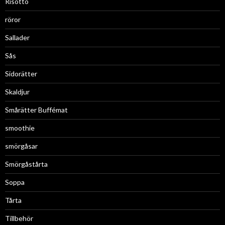
Risotto
röror
Sallader
Sås
Sidorätter
Skaldjur
Smårätter Buffémat
smoothie
smörgåsar
Smörgåstårta
Soppa
Tårta
Tillbehör