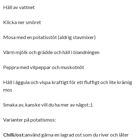
Häll av vattnet
Klicka ner smöret
Mosa med en potatisstöt (aldrig stavmixer)
Värm mjölk och grädde och häll i blandningen
Peppra med vitpeppar och muskotnöt
Häll i äggula och vispa kraftigt för ett fluffigt och lite krämig
mos
Smaka av, kanske vill du ha mer av något.:).
Varianter på potatismos:
Chilli/ost:
använd gärna en lagrad ost som du river och låter