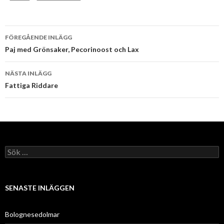
FÖREGÅENDE INLÄGG
Inläggsnavigering
Paj med Grönsaker, Pecorinoost och Lax
NÄSTA INLÄGG
Fattiga Riddare
S
ö
k
e
f
SENASTE INLÄGGEN
t
e
r
Bolognesedolmar
: