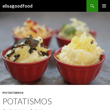
Sök
elisagoodfood
HOPPA
PRIMÄR
TILL
MENY
INNEHÅLL
POTATISMOS
POTATISMOS