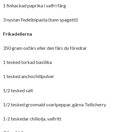
1 finhackad paprika i valfri färg
3 nystan Fedelinipasta (tunn spagetti)
Frikadellerna
350 gram oxfärs eller den färs du föredrar
1 tesked torkad basilika
1 tesked anchochilipulver
1/2 tesked salt
1/2 tesked grovmald svartpeppar, gärna Tellicherry
1-2 teskedar chiliolja, valfritt