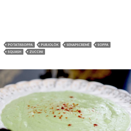
POTATISSOPPA
PURJOLÖK
SENAPSCREMÉ
SOPPA
SQUASH
ZUCCINI