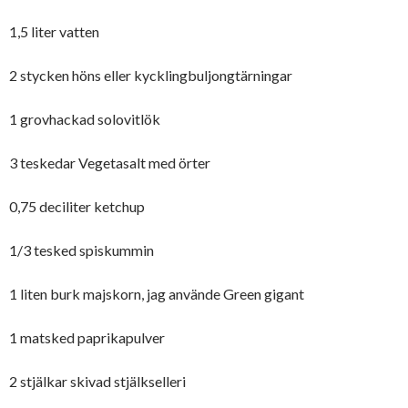
1,5 liter vatten
2 stycken höns eller kycklingbuljongtärningar
1 grovhackad solovitlök
3 teskedar Vegetasalt med örter
0,75 deciliter ketchup
1/3 tesked spiskummin
1 liten burk majskorn, jag använde Green gigant
1 matsked paprikapulver
2 stjälkar skivad stjälkselleri