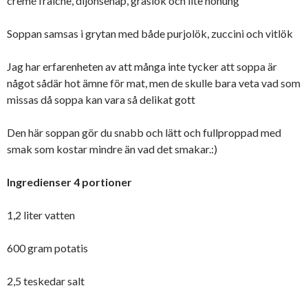
cremé fraiche, dijonsenap, gräslök och lite honung
Soppan samsas i grytan med både purjolök, zuccini och vitlök
Jag har erfarenheten av att många inte tycker att soppa är
något sådär hot ämne för mat, men de skulle bara veta vad som
missas då soppa kan vara så delikat gott
Den här soppan gör du snabb och lätt och fullproppad med
smak som kostar mindre än vad det smakar.:)
Ingredienser 4 portioner
1,2 liter vatten
600 gram potatis
2,5 teskedar salt