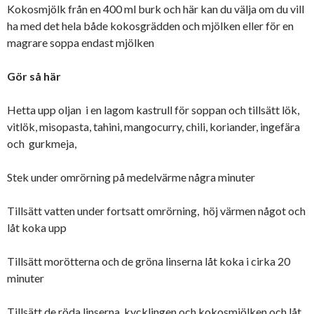
Kokosmjölk från en 400 ml burk och här kan du välja om du vill
ha med det hela både kokosgrädden och mjölken eller för en
magrare soppa endast mjölken
Gör så här
Hetta upp oljan i en lagom kastrull för soppan och tillsätt lök,
vitlök, misopasta, tahini, mangocurry, chili, koriander, ingefära
och gurkmeja,
Stek under omrörning på medelvärme några minuter
Tillsätt vatten under fortsatt omrörning, höj värmen något och
låt koka upp
Tillsätt morötterna och de gröna linserna låt koka i cirka 20
minuter
Tillsätt de röda linserna, kycklingen och kokosmjölken och låt