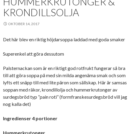
HUMMERKRUTONGER &
KRONDILLSOLJA
OKTOBER 14, 2017
Det här blev en riktig höjdarsoppa laddad med goda smaker
Superenkel att göra dessutom
Palsternackan som är en riktigt god rotfrukt fungerar så bra
till att göra soppa på med sin milda angenäma smak och som
lyfts ett snäpp till med lite päron som sällskap. Här är samsas
soppan med räkor, krondillolja och hummerkrutonger av
surdegsbröd typ ”pain roti” (formfranskesurdegsbröd vill jag
nog kalla det)
Ingredienser 4 portioner
Hummerkrutonger