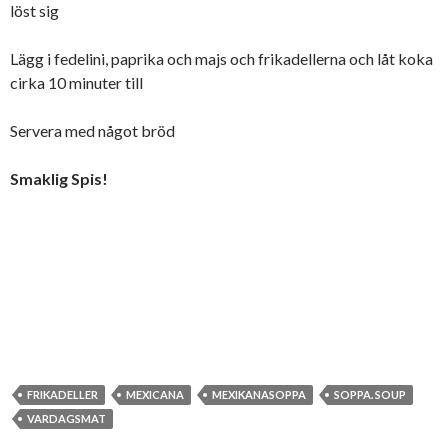
löst sig
Lägg i fedelini, paprika och majs och frikadellerna och låt koka
cirka 10 minuter till
Servera med något bröd
Smaklig Spis!
FRIKADELLER
MEXICANA
MEXIKANASOPPA
SOPPA. SOUP
VARDAGSMAT