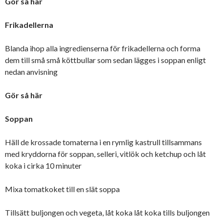
Gör så här
Frikadellerna
Blanda ihop alla ingredienserna för frikadellerna och forma
dem till små små köttbullar som sedan lägges i soppan enligt
nedan anvisning
Gör så här
Soppan
Häll de krossade tomaterna i en rymlig kastrull tillsammans
med kryddorna för soppan, selleri, vitlök och ketchup och låt
koka i cirka 10 minuter
Mixa tomatkoket till en slät soppa
Tillsätt buljongen och vegeta, låt koka låt koka tills buljongen