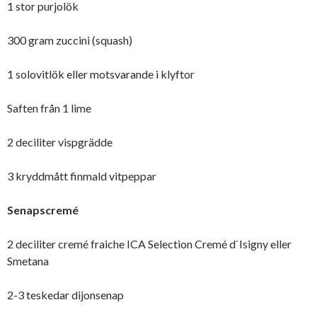
1 stor purjolök
300 gram zuccini (squash)
1 solovitlök eller motsvarande i klyftor
Saften från 1 lime
2 deciliter vispgrädde
3 kryddmått finmald vitpeppar
Senapscremé
2 deciliter cremé fraiche ICA Selection Cremé d`Isigny eller
Smetana
2-3 teskedar dijonsenap