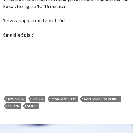
koka ytterligare 10-15 minuter
Servera soppan med gott bröd
Smaklig Spis!:)
KYCKLING
LINSER
MANGOCURRY
SANTAMARIASVERIGE
SOPPA
SOUP