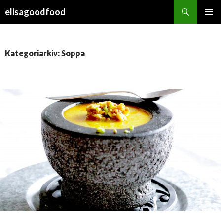
Sök
elisagoodfood
HOPPA
PRIMÄR
TILL
MENY
INNEHÅLL
Kategoriarkiv: Soppa