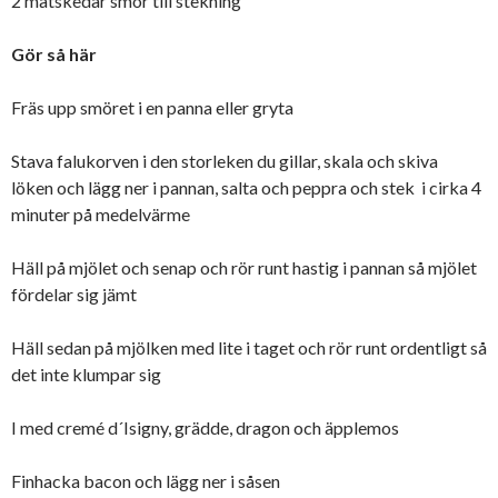
2 matskedar smör till stekning
Gör så här
Fräs upp smöret i en panna eller gryta
Stava falukorven i den storleken du gillar, skala och skiva
löken och lägg ner i pannan, salta och peppra och stek i cirka 4
minuter på medelvärme
Häll på mjölet och senap och rör runt hastig i pannan så mjölet
fördelar sig jämt
Häll sedan på mjölken med lite i taget och rör runt ordentligt så
det inte klumpar sig
I med cremé d´Isigny, grädde, dragon och äpplemos
Finhacka bacon och lägg ner i såsen