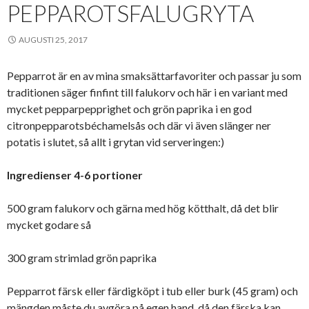
PEPPAROTSFALUGRYTA
AUGUSTI 25, 2017
Pepparrot är en av mina smaksättarfavoriter och passar ju som
traditionen säger finfint till falukorv och här i en variant med
mycket pepparpepprighet och grön paprika i en god
citronpepparotsbéchamelsås och där vi även slänger ner
potatis i slutet, så allt i grytan vid serveringen:)
Ingredienser 4-6 portioner
500 gram falukorv och gärna med hög kötthalt, då det blir
mycket godare så
300 gram strimlad grön paprika
Pepparrot färsk eller färdigköpt i tub eller burk (45 gram) och
mängden måste du avgöra på egen hand, då den färska kan