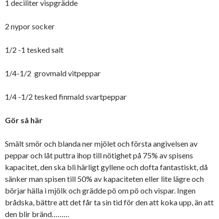
1 deciliter vispgrädde
2 nypor socker
1/2 -1 tesked salt
1/4-1/2 grovmald vitpeppar
1/4 -1/2 tesked finmald svartpeppar
Gör så här
Smält smör och blanda ner mjölet och första angivelsen av
peppar och låt puttra ihop till nötighet på 75% av spisens
kapacitet, den ska bli härligt gyllene och dofta fantastiskt, då
sänker man spisen till 50% av kapaciteten eller lite lägre och
börjar hälla i mjölk och grädde pö om pö och vispar. Ingen
brådska, bättre att det får ta sin tid för den att koka upp, än att
den blir bränd………