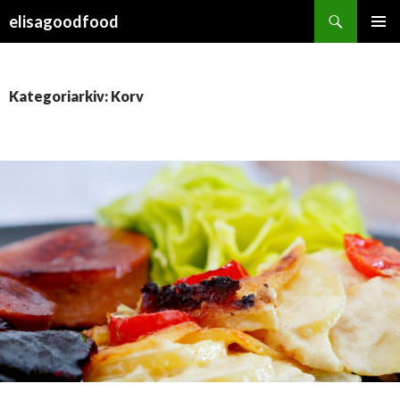
Sök
elisagoodfood
HOPPA
PRIMÄR
TILL
MENY
INNEHÅLL
Kategoriarkiv: Korv