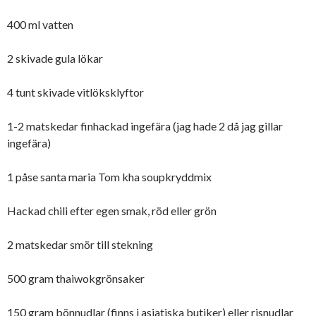
400 ml vatten
2 skivade gula lökar
4 tunt skivade vitlöksklyftor
1-2 matskedar finhackad ingefära (jag hade 2 då jag gillar
ingefära)
1 påse santa maria Tom kha soupkryddmix
Hackad chili efter egen smak, röd eller grön
2 matskedar smör till stekning
500 gram thaiwokgrönsaker
150 gram bönnudlar (finns i asiatiska butiker) eller risnudlar