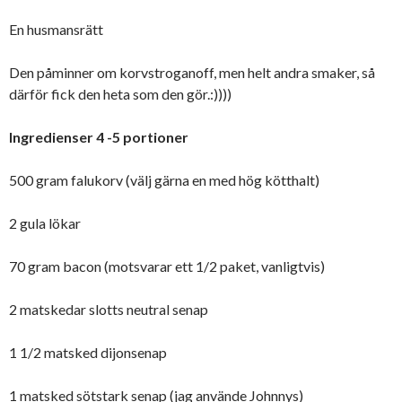
En husmansrätt
Den påminner om korvstroganoff, men helt andra smaker, så
därför fick den heta som den gör.:))))
Ingredienser 4 -5 portioner
500 gram falukorv (välj gärna en med hög kötthalt)
2 gula lökar
70 gram bacon (motsvarar ett 1/2 paket, vanligtvis)
2 matskedar slotts neutral senap
1 1/2 matsked dijonsenap
1 matsked sötstark senap (jag använde Johnnys)