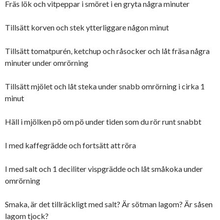
Fräs lök och vitpeppar i smöret i en gryta några minuter
Tillsätt korven och stek ytterliggare någon minut
Tillsätt tomatpurén, ketchup och råsocker och låt fräsa några
minuter under omrörning
Tillsätt mjölet och låt steka under snabb omrörning i cirka 1
minut
Häll i mjölken pö om pö under tiden som du rör runt snabbt
I med kaffegrädde och fortsätt att röra
I med salt och 1 deciliter vispgrädde och låt småkoka under
omrörning
Smaka, är det tillräckligt med salt? Är sötman lagom? Är såsen
lagom tjock?