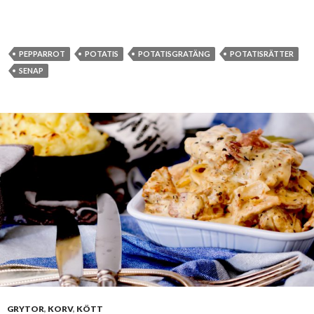
PEPPARROT
POTATIS
POTATISGRATÄNG
POTATISRÄTTER
SENAP
GRYTOR
,
KORV
,
KÖTT