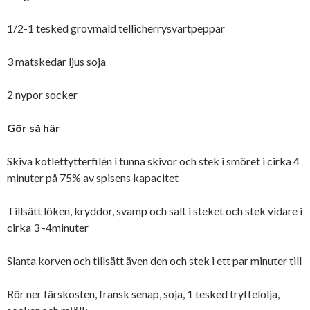
1/2-1 tesked grovmald tellicherrysvartpeppar
3 matskedar ljus soja
2 nypor socker
Gör så här
Skiva kotlettytterfilén i tunna skivor och stek i smöret i cirka 4
minuter på 75% av spisens kapacitet
Tillsätt löken, kryddor, svamp och salt i steket och stek vidare i
cirka 3 -4minuter
Slanta korven och tillsätt även den och stek i ett par minuter till
Rör ner färskosten, fransk senap, soja, 1 tesked tryffelolja,