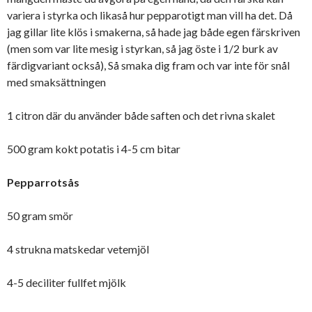
variera i styrka och likaså hur pepparotigt man vill ha det. Då
jag gillar lite klös i smakerna, så hade jag både egen färskriven
(men som var lite mesig i styrkan, så jag öste i 1/2 burk av
färdigvariant också), Så smaka dig fram och var inte för snål
med smaksättningen
1 citron där du använder både saften och det rivna skalet
500 gram kokt potatis i 4-5 cm bitar
Pepparrotsås
50 gram smör
4 strukna matskedar vetemjöl
4-5 deciliter fullfet mjölk