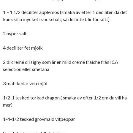
1 – 1 1/2 deciliter äpplemos (smaka av efter 1 deciliter, då det
kan skilja mycket i sockehalt, så det inte blir för sött)
2 nypor salt
4 deciliter fet mjölk
2 dl cremé d`Isigny som är en mild cremé fraiche från ICA
selection eller smetana
3 matskedar vetemjöl
1/2-1 tesked torkad dragon ( smaka av efter 1/2 om du vill ha
mer)
1/4-1/2 tesked grovmald vitpeppar