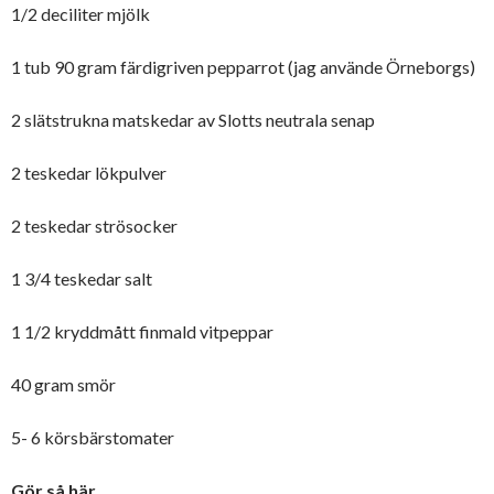
1/2 deciliter mjölk
1 tub 90 gram färdigriven pepparrot (jag använde Örneborgs)
2 slätstrukna matskedar av Slotts neutrala senap
2 teskedar lökpulver
2 teskedar strösocker
1 3/4 teskedar salt
1 1/2 kryddmått finmald vitpeppar
40 gram smör
5- 6 körsbärstomater
Gör så här