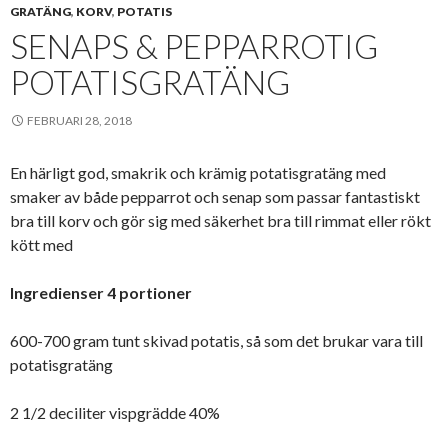
GRATÄNG
,
KORV
,
POTATIS
SENAPS & PEPPARROTIG
POTATISGRATÄNG
FEBRUARI 28, 2018
En härligt god, smakrik och krämig potatisgratäng med
smaker av både pepparrot och senap som passar fantastiskt
bra till korv och gör sig med säkerhet bra till rimmat eller rökt
kött med
Ingredienser 4 portioner
600-700 gram tunt skivad potatis, så som det brukar vara till
potatisgratäng
2 1/2 deciliter vispgrädde 40%