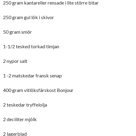
250 gram kantareller rensade i lite större bitar
250 gram gul lök i skivor
50 gram smör
1-1/2 tesked torkad timjan
2 nypor salt
1 -2 matskedar fransk senap
400 gram vitlöksfärskost Bonjour
2 teskedar tryffelolja
2 deciliter mjölk
2 lagerblad