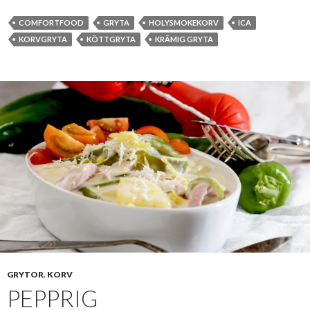
COMFORTFOOD
GRYTA
HOLYSMOKEKORV
ICA
KORVGRYTA
KÖTTGRYTA
KRÄMIG GRYTA
GRYTOR
,
KORV
PEPPRIG